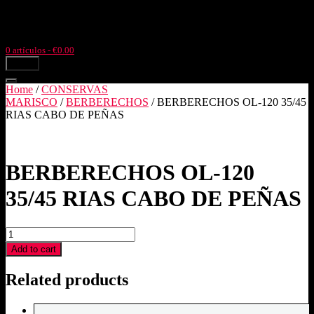
Ir
Llámanos: +34977504633
Pol. Ind. Pla de l'Estació, parc. 4,3
al
Tortosa (Tarragona)
contenido
0 artículos
- €0.00
menú
Home
/
CONSERVAS
MARISCO
/
BERBERECHOS
/ BERBERECHOS OL-120 35/45
RIAS CABO DE PEÑAS
BERBERECHOS OL-120
35/45 RIAS CABO DE PEÑAS
BERBERECHOS
OL-
Add to cart
120
35/45
Related products
RIAS
CABO
DE