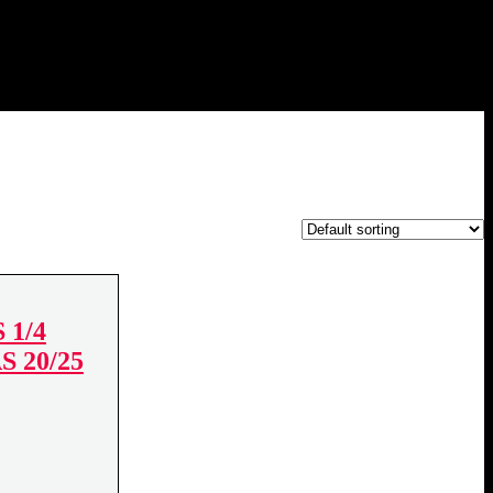
1/4
 20/25