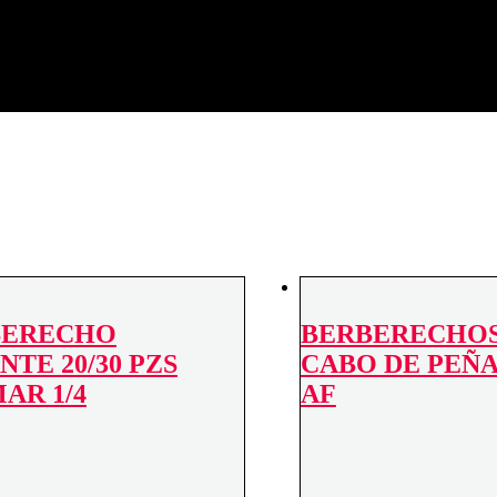
a (Tarragona)
BERECHO
BERBERECHOS 
NTE 20/30 PZS
CABO DE PEÑAS
AR 1/4
AF