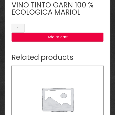
VINO TINTO GARN 100 %
ECOLOGICA MARIOL
VINO
TINTO
Add to cart
GARN
100
%
ECOLOGICA
Related products
MARIOL
quantity