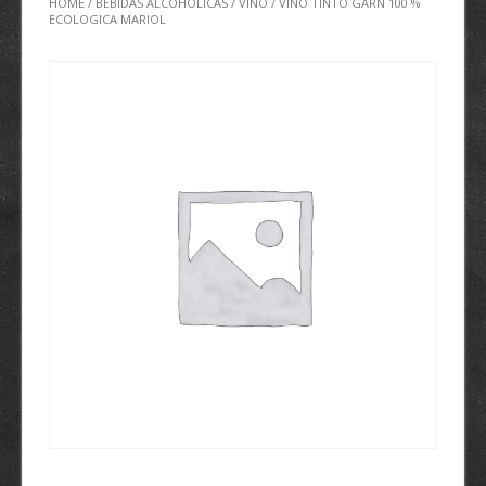
HOME
/
BEBIDAS ALCOHÓLICAS
/
VINO
/ VINO TINTO GARN 100 %
ECOLOGICA MARIOL