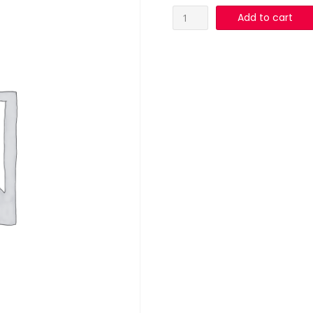
VINO
Add to cart
ROSADO
VIÑA
POMAL16
075
CLS
quantity