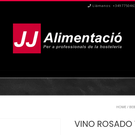
Llámanos: +349775046
HOME
/
BE
VINO ROSADO 