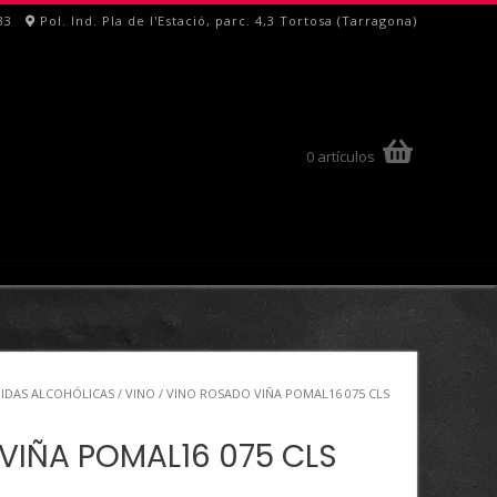
33
Pol. Ind. Pla de l'Estació, parc. 4,3 Tortosa (Tarragona)
0 artículos
BIDAS ALCOHÓLICAS
/
VINO
/ VINO ROSADO VIÑA POMAL16 075 CLS
VIÑA POMAL16 075 CLS