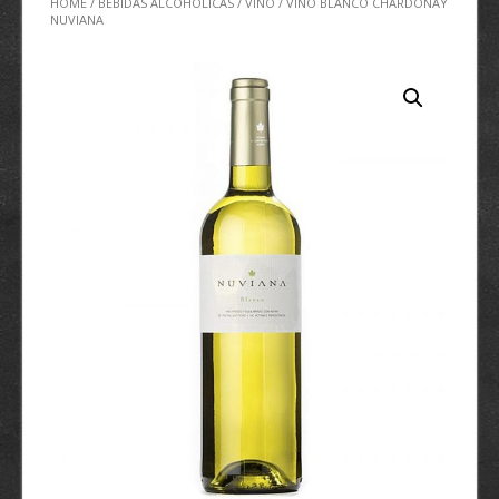
HOME
/
BEBIDAS ALCOHÓLICAS
/
VINO
/ VINO BLANCO CHARDONAY
NUVIANA