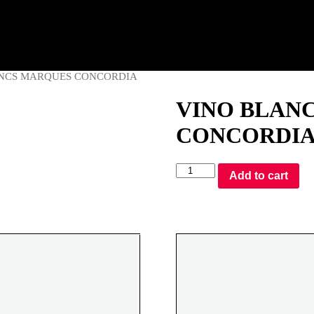
a (Tarragona)
ANCS MARQUES CONCORDIA
VINO BLAN
CONCORDI
VINO
Add to cart
BLANC
DE
BLANCS
MARQUES
CONCORDIA
quantity