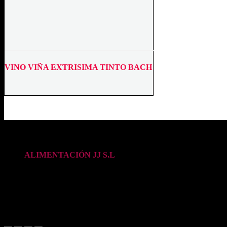
VINO VIÑA EXTRISIMA TINTO BACH
DATOS DE CONTACTO
ALIMENTACIÓN JJ S.L
Pol. Ind. Pla de l’Estació, parc. 4,3 Tortosa (Tarragona)
Tel. +34 977 504 633
alimentaciojj@mbgestio.com