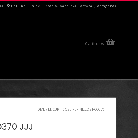
33
Pol. Ind. Pla de l'Estació, parc. 4,3 Tortosa (Tarragona)
0 artículos
HOME
/
ENCURTIDOS
/ PEPINILLOS FCO370 JJJ
O370 JJJ