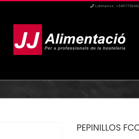
Llámanos: +349775046
PEPINILLOS FC