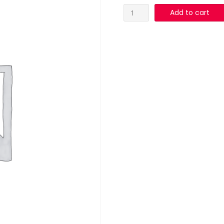
PEPINILLOS
Add to cart
FCO370
JJJ
quantity