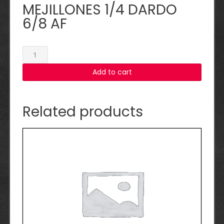
MEJILLONES 1/4 DARDO
6/8 AF
MEJILLONES
1/4
Add to cart
DARDO
6/8
AF
quantity
Related products