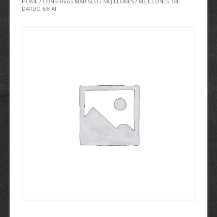
HOME
/
CONSERVAS MARISCO
/
MEJILLONES
/ MEJILLONES 1/4
DARDO 6/8 AF