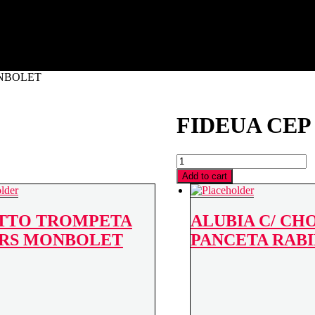
a (Tarragona)
ONBOLET
FIDEUA CEP
FIDEUA
CEP
Add to cart
350
GRS
MONBOLET
TTO TROMPETA
ALUBIA C/ CH
quantity
GRS MONBOLET
PANCETA RAB