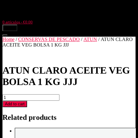
Ir
Llámanos: +34977504633
Pol. Ind. Pla de l'Estació, parc. 4,3
al
Tortosa (Tarragona)
contenido
0 artículos
- €0.00
menú
Home
/
CONSERVAS DE PESCADO
/
ATUN
/ ATUN CLARO
ACEITE VEG BOLSA 1 KG JJJ
ATUN CLARO ACEITE VEG
BOLSA 1 KG JJJ
ATUN
CLARO
Add to cart
ACEITE
VEG
Related products
BOLSA
1
KG
JJJ