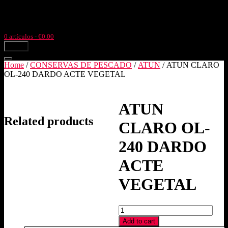
Ir
Llámanos: +34977504633
Pol. Ind. Pla de l'Estació, parc. 4,3
al
Tortosa (Tarragona)
contenido
0 artículos
- €0.00
menú
Home
/
CONSERVAS DE PESCADO
/
ATUN
/ ATUN CLARO
OL-240 DARDO ACTE VEGETAL
ATUN
Related products
CLARO OL-
240 DARDO
ACTE
VEGETAL
ATUN
CLARO
Add to cart
OL-