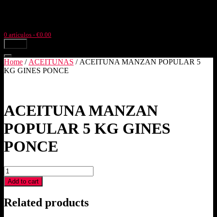
Ir
Llámanos: +34977504633
Pol. Ind. Pla de l'Estació, parc. 4,3
al
Tortosa (Tarragona)
contenido
0 artículos
- €0.00
menú
Home
/
ACEITUNAS
/ ACEITUNA MANZAN POPULAR 5
KG GINES PONCE
ACEITUNA MANZAN
POPULAR 5 KG GINES
PONCE
ACEITUNA
MANZAN
Add to cart
POPULAR
5
Related products
KG
GINES