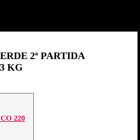
ERDE 2ª PARTIDA
3 KG
CO 220