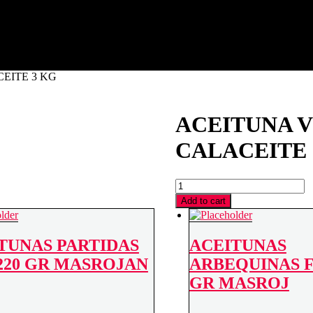
a (Tarragona)
CEITE 3 KG
ACEITUNA V
CALACEITE 
ACEITUNA
VERDE
Add to cart
2ª
PARTIDA
CALACEITE
TUNAS PARTIDAS
ACEITUNAS
3
KG
220 GR MASROJAN
ARBEQUINAS F
quantity
GR MASROJ