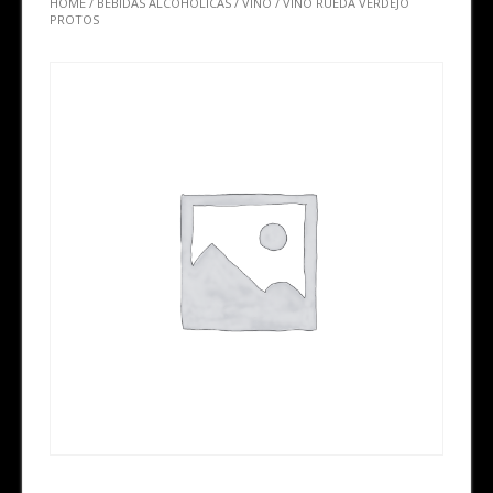
HOME
/
BEBIDAS ALCOHÓLICAS
/
VINO
/ VINO RUEDA VERDEJO
PROTOS