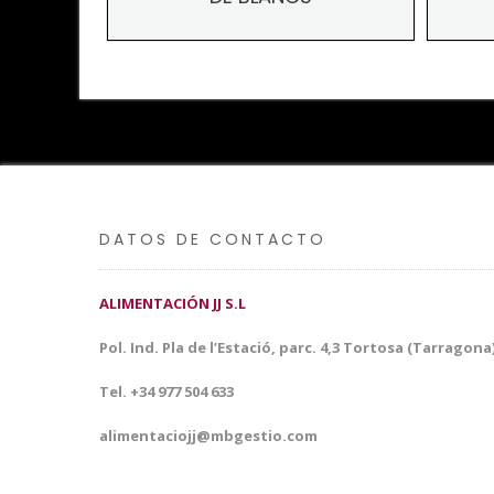
DATOS DE CONTACTO
ALIMENTACIÓN JJ S.L
Pol. Ind. Pla de l’Estació, parc. 4,3 Tortosa (Tarragona
Tel. +34 977 504 633
alimentaciojj@mbgestio.com