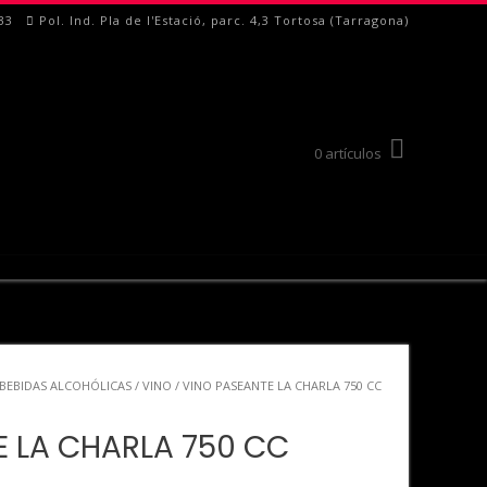
33
Pol. Ind. Pla de l'Estació, parc. 4,3 Tortosa (Tarragona)
0 artículos
BEBIDAS ALCOHÓLICAS
/
VINO
/ VINO PASEANTE LA CHARLA 750 CC
E LA CHARLA 750 CC