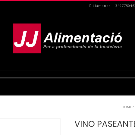
Llámanos: +349775046
HOME
/
VINO PASEANT