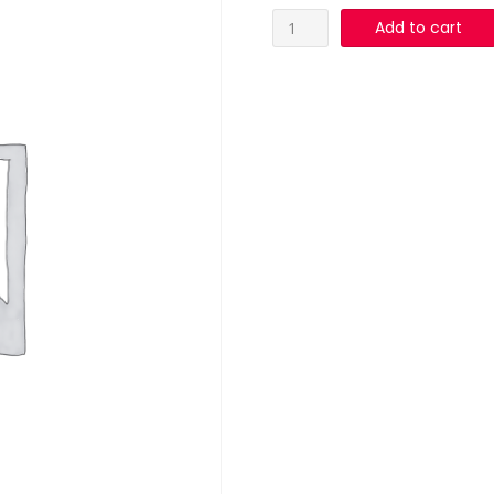
VINO
Add to cart
PASEANTE
LA
CHARLA
750
CC
quantity