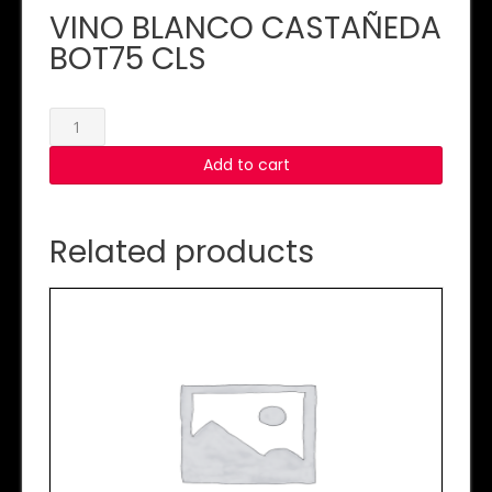
VINO BLANCO CASTAÑEDA
BOT75 CLS
VINO
BLANCO
Add to cart
CASTAÑEDA
BOT75
CLS
quantity
Related products