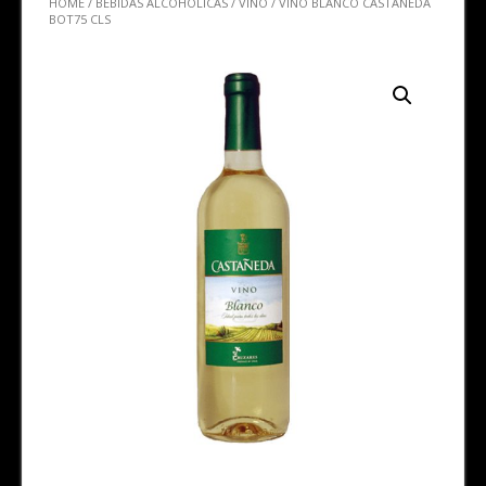
HOME
/
BEBIDAS ALCOHÓLICAS
/
VINO
/ VINO BLANCO CASTAÑEDA
BOT75 CLS