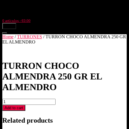
Ir
Llámanos: +34977504633
Pol. Ind. Pla de l'Estació, parc. 4,3
al
Tortosa (Tarragona)
contenido
0 artículos
- €0.00
menú
Home
/
TURRONES
/ TURRON CHOCO ALMENDRA 250 GR
EL ALMENDRO
TURRON CHOCO
ALMENDRA 250 GR EL
ALMENDRO
TURRON
CHOCO
Add to cart
ALMENDRA
250
Related products
GR
EL