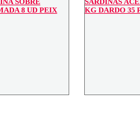
INA SOBRE
SARDINAS ACEI
16/18
quantity
ADA 8 UD PEIX
KG DARDO 35 