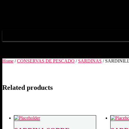
Ir
al
contenido
Home
/
CONSERVAS DE PESCADO
/
SARDINAS
/ SARDINILL
Related products