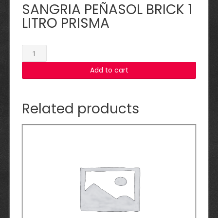
SANGRIA PEÑASOL BRICK 1
LITRO PRISMA
SANGRIA
PEÑASOL
Add to cart
BRICK
1
LITRO
PRISMA
Related products
quantity