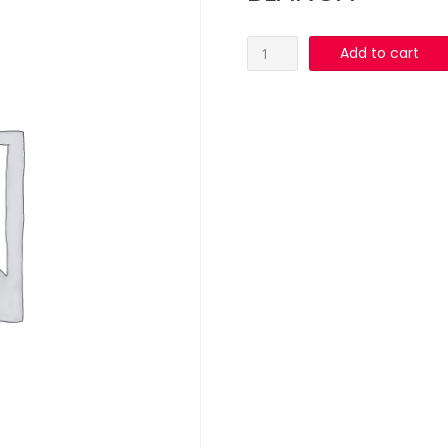
SALSA
Add to cart
PIM
VERDE
SOBRES
GALLINA
BLANCA
quantity