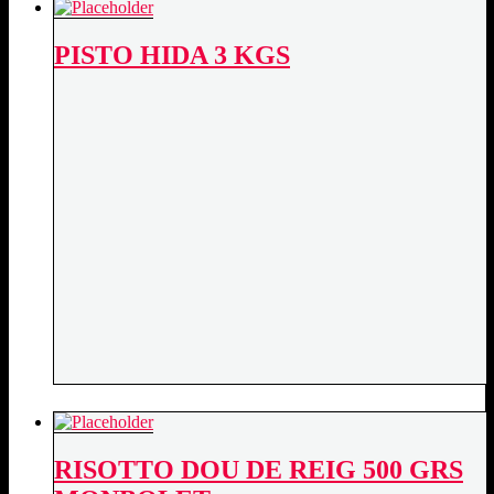
TOFONA
500
PISTO HIDA 3 KGS
GRS
MONBOLET
quantity
RISOTTO DOU DE REIG 500 GRS