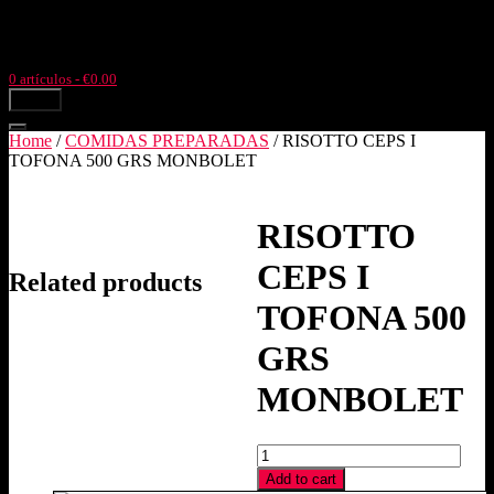
Ir
Llámanos: +34977504633
Pol. Ind. Pla de l'Estació, parc. 4,3
al
Tortosa (Tarragona)
contenido
0 artículos
- €0.00
menú
Home
/
COMIDAS PREPARADAS
/ RISOTTO CEPS I
TOFONA 500 GRS MONBOLET
RISOTTO
CEPS I
Related products
TOFONA 500
GRS
MONBOLET
RISOTTO
CEPS
Add to cart
I