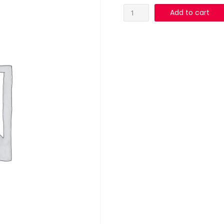
PASTEL
Add to cart
DE
YEMA
PORCION
DELAVIUDA
quantity