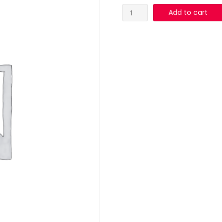
MELOCOTON
Add to cart
S/AZUCAR
3
KG
JJJ
quantity