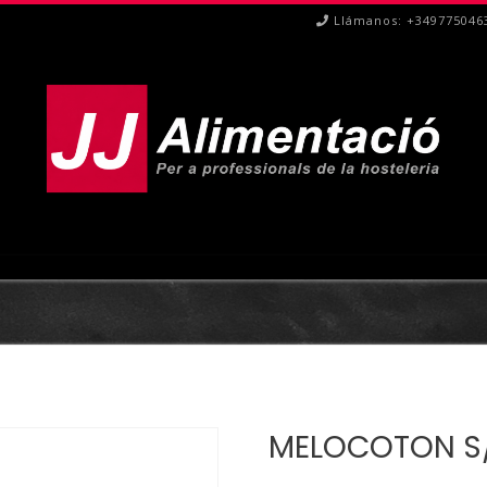
Llámanos: +349775046
MELOCOTON S/