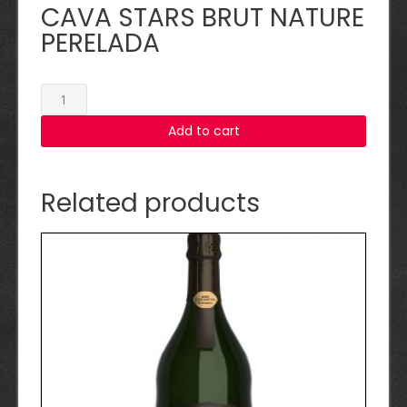
CAVA STARS BRUT NATURE
PERELADA
CAVA
STARS
Add to cart
BRUT
NATURE
PERELADA
quantity
Related products