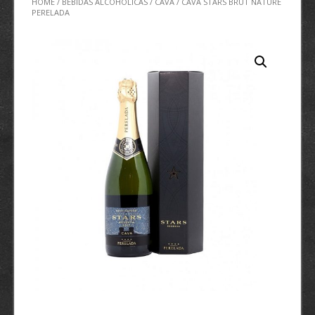
HOME
/
BEBIDAS ALCOHÓLICAS
/
CAVA
/ CAVA STARS BRUT NATURE
PERELADA