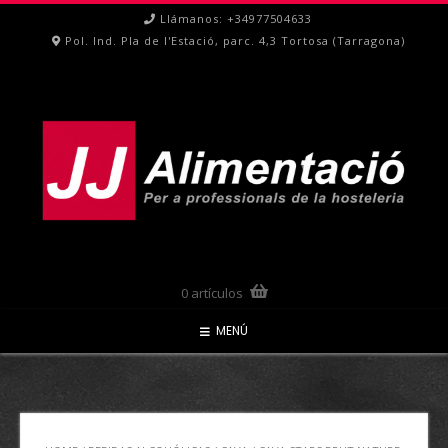
Ir
Llámanos: +34977504633
al
Pol. Ind. Pla de l'Estació, parc. 4,3 Tortosa (Tarragona)
contenido
0 artículos
MENÚ