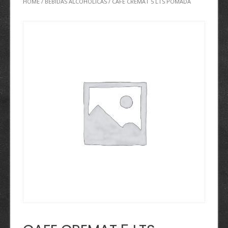
HOME
/
BEBIDAS ALCOHÓLICAS
/ CAFE CREMAT 5 LTS POMADA