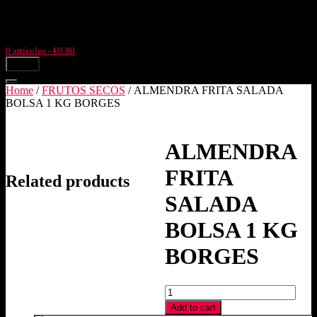
Ir
Llámanos: +34977504633
Pol. Ind. Pla de l'Estació, parc. 4,3
al
Tortosa (Tarragona)
contenido
0 artículos
- €0.00
menú
Home
/
FRUTOS SECOS
/ ALMENDRA FRITA SALADA
BOLSA 1 KG BORGES
ALMENDRA
FRITA
Related products
SALADA
BOLSA 1 KG
BORGES
ALMENDRA
FRITA
Add to cart
SALADA