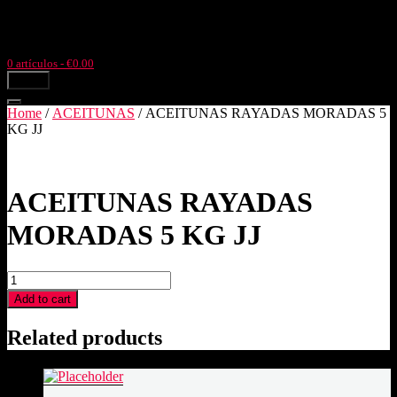
Ir
Llámanos: +34977504633
Pol. Ind. Pla de l'Estació, parc. 4,3
al
Tortosa (Tarragona)
contenido
0 artículos
- €0.00
menú
Home
/
ACEITUNAS
/ ACEITUNAS RAYADAS MORADAS 5
KG JJ
ACEITUNAS RAYADAS
MORADAS 5 KG JJ
ACEITUNAS
RAYADAS
Add to cart
MORADAS
5
Related products
KG
JJ
quantity